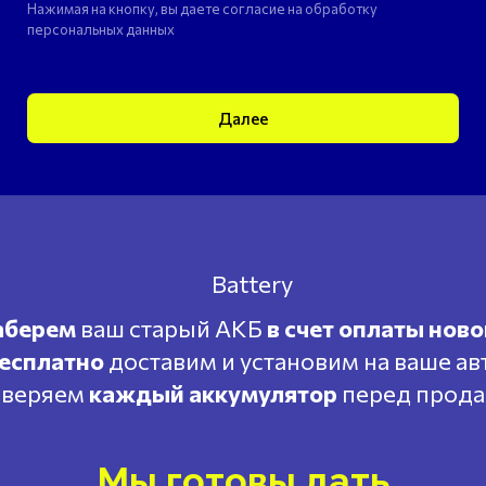
Нажимая на кнопку, вы даете согласие на обработку
персональных данных
Далее
аберем
ваш старый АКБ
в счет оплаты ново
есплатно
доставим и установим на ваше ав
веряем
каждый аккумулятор
перед прод
Мы готовы дать