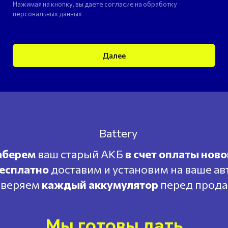
Нажимая на кнопку, вы даете согласие на обработку
персональных данных
Далее
аберем
ваш старый АКБ
в счет оплаты ново
есплатно
доставим и установим на ваше ав
веряем
каждый аккумулятор
перед прод
Мы готовы дать