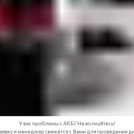
У вас проблемы с АКБ? Не волнуйтесь!
аявку и менеджер свяжется с Вами для проведения д