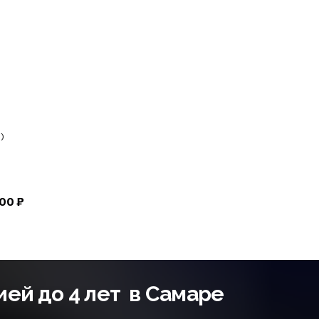
)
00 ₽
ией до 4 лет в Самаре