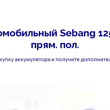
г. Самара
ул. В
на
Диагностика
Отзывы
Контакты
г. Самара ул. 
омобильный Sebang 12
прям. пол.
окупку аккумулятора и получите дополнит