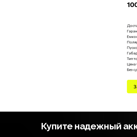
10
Доста
Гаран
Емкос
Поля
Пуско
Габар
Тип т
Цена 
Без с
З
Купите надежный акку