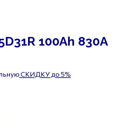
+7 (939) 766-61-41
ольская д. 104
Ежедневно 9:00 до
Промышленности д. 267
20:00
5D31R 100Ah 830А
ельную
СКИДКУ до 5%