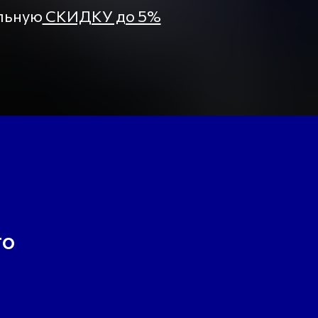
ельную
СКИДКУ до 5%
го