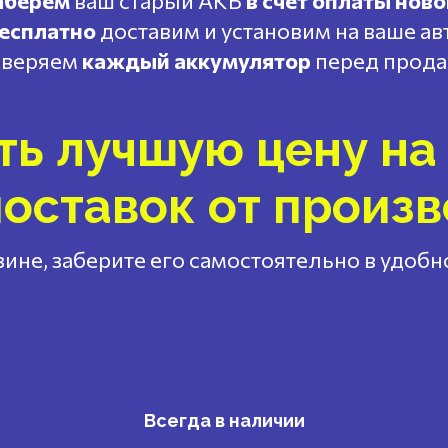
аберем
ваш старый АКБ
в счет оплаты ново
есплатно
доставим и установим на ваше ав
веряем
каждый аккумулятор
перед прод
ть лучшую цену на 
оставок от произ
ине, заберите его самостоятельно в удоб
Всегда в наличии