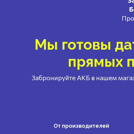
З
Б
Про
Мы готовы да
прямых п
Забронируйте АКБ в нашем магаз
От производителей