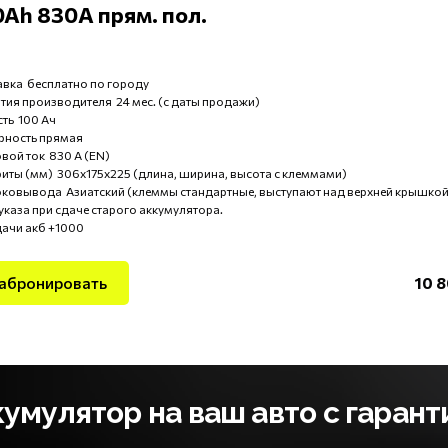
0Ah 830А прям. пол.
вка бесплатно по городу
тия производителя 24 мес. (с даты продажи)
ть 100 Ач
рность прямая
вой ток 830 А (EN)
иты (мм) 306x175x225 (длина, ширина, высота с клеммами)
оковывода Азиатский (клеммы стандартные, выступают над верхней крышкой
указа при сдаче старого аккумулятора.
дачи акб +1000
абронировать
10 8
мулятор на ваш авто с гарант