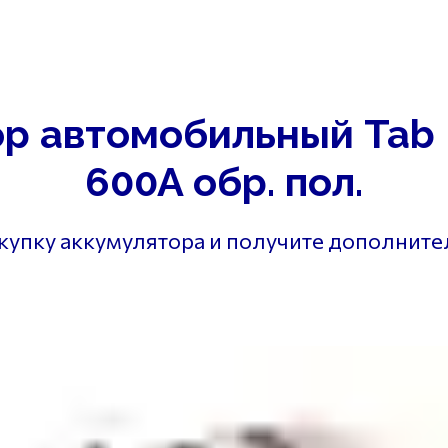
г. Самара
ул. В
на
Диагностика
Отзывы
Контакты
г. Самара ул. 
р автомобильный Tab
600A обр. пол.
окупку аккумулятора и получите дополнит