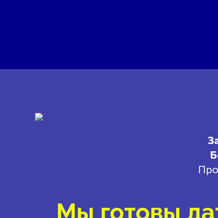
З
Б
Про
Мы готовы да