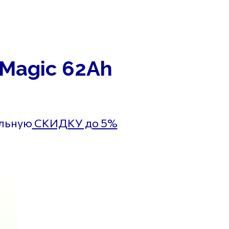
+7 (939) 766-61-41
ольская д. 104
Ежедневно 9:00 до
Промышленности д. 267
20:00
 Magic 62Ah
ельную
СКИДКУ до 5%