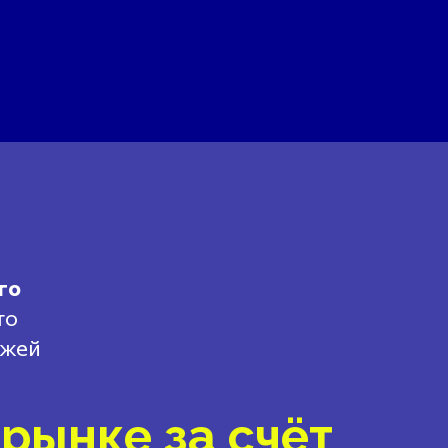
го
то
ажей
рынке за счёт