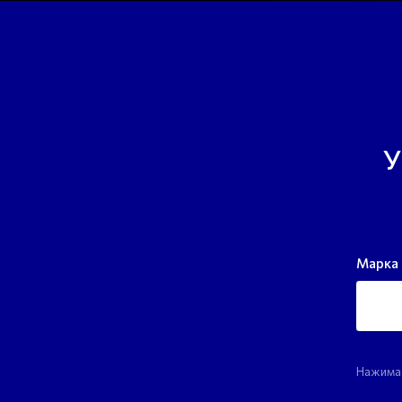
У
Марка 
Нажимая