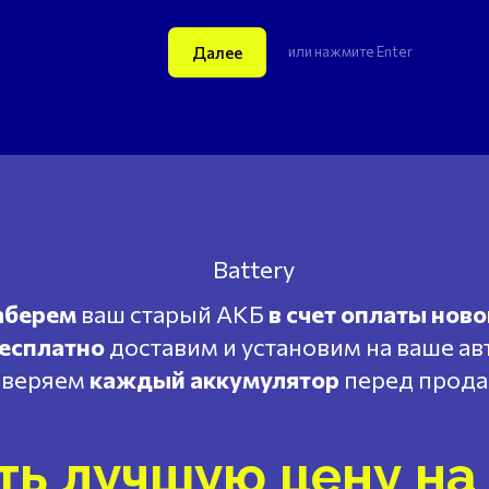
Далее
или нажмите Enter
аберем
ваш старый АКБ
в счет оплаты ново
есплатно
доставим и установим на ваше ав
веряем
каждый аккумулятор
перед прод
ть лучшую цену на 