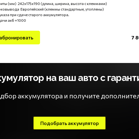
иты (мм) 242x175x190 (длина, ширина, высота с клеммами)
оковывода Европейский (клеммы стандартные, утоплены)
указа при сдаче старого аккумулятора.
дачи акб +1000
абронировать
7 8
мулятор на ваш авто с гарант
подбор аккумулятора и получите дополнит
Подобрать аккумулятор