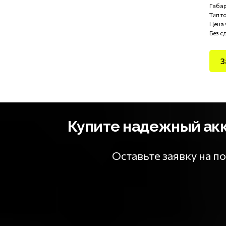
Габар
Тип т
Цена 
Без с
З
Купите надежный акку
Оставьте заявку на 