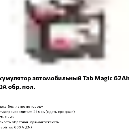
кумулятор автомобильный Tab Magic 62A
A обр. пол.
вка бесплатно по городу
тия производителя 24 мес. (с даты продажи)
ть 62 Ач
ность обратная прямая тоже есть!
вой ток 600 А (EN)