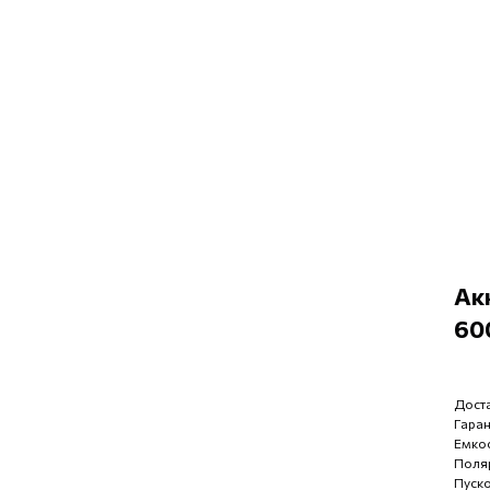
Ак
600
Доста
Гаран
Емкос
Поляр
Пуско