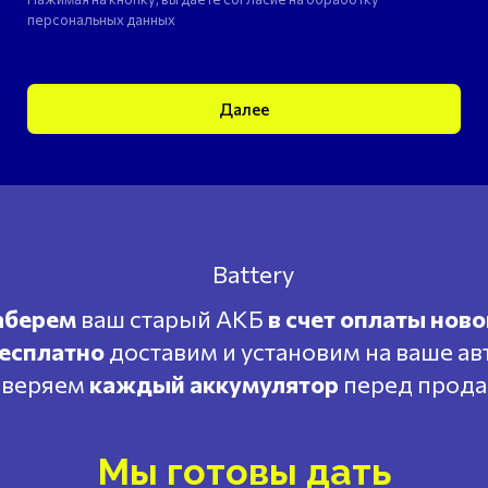
персональных данных
Далее
аберем
ваш старый АКБ
в счет оплаты ново
есплатно
доставим и установим на ваше ав
веряем
каждый аккумулятор
перед прод
Мы готовы дать