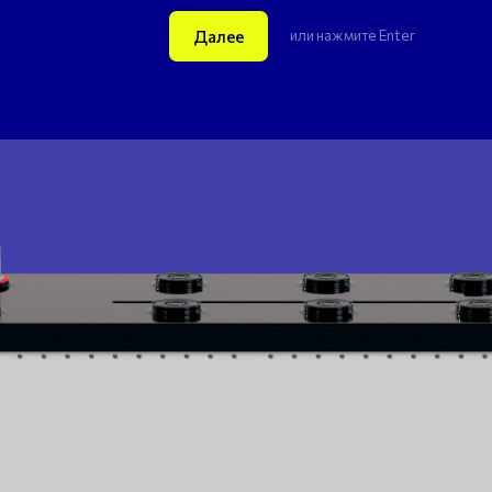
Далее
или нажмите Enter