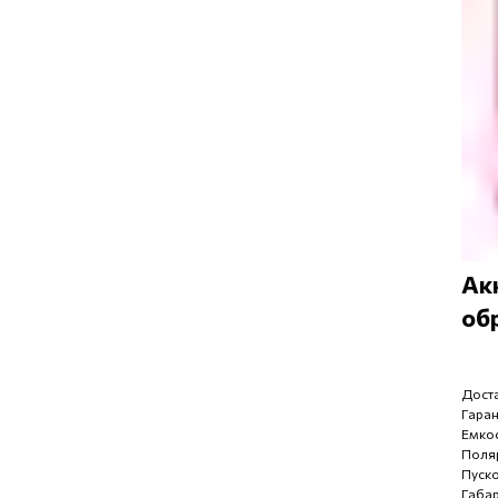
Ак
обр
Доста
Гаран
Емкос
Поляр
Пуско
Габар