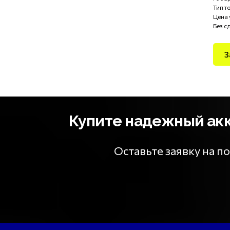
Тип т
Цена 
Без с
З
Купите надежный акку
Оставьте заявку на 