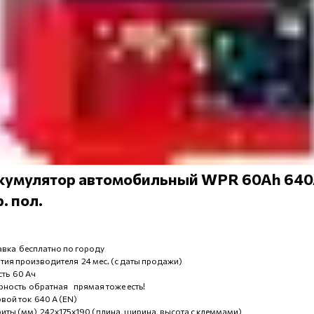
кумулятор автомобильный WPR 60Ah 64
. пол.
вка бесплатно по городу
тия производителя 24 мес. (с даты продажи)
ть 60 Ач
ность обратная прямая тоже есть!
вой ток 640 А (EN)
иты (мм) 242x175x190 (длина, ширина, высота с клеммами)