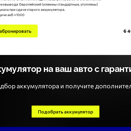
оковывода Европейский (клеммы стандартные, утоплены)
указа при сдаче старого аккумулятора.
дачи акб +1000
абронировать
6 4
мулятор на ваш авто с гарант
подбор аккумулятора и получите дополнит
Подобрать аккумулятор