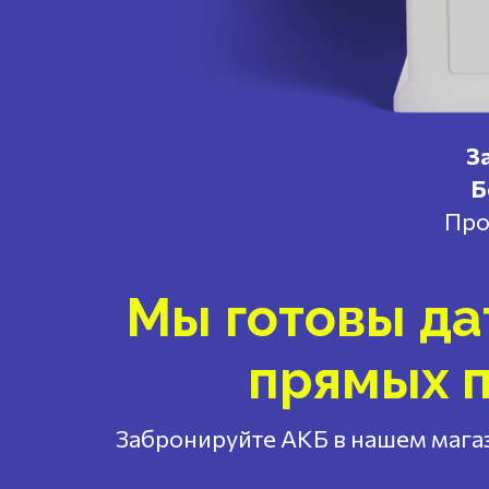
З
Б
Про
Мы готовы да
прямых п
Забронируйте АКБ в нашем магаз