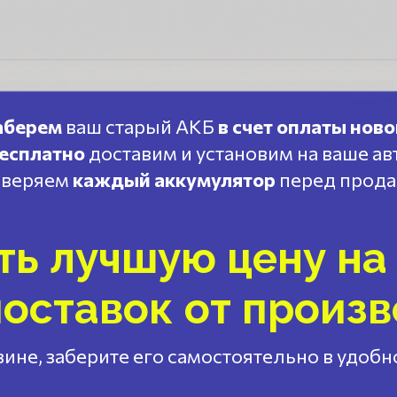
аберем
ваш старый АКБ
в счет оплаты ново
есплатно
доставим и установим на ваше ав
веряем
каждый аккумулятор
перед прод
ть лучшую цену на 
оставок от произ
ине, заберите его самостоятельно в удоб