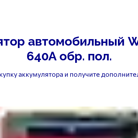
г. Самара
ул. В
на
Диагностика
Отзывы
Контакты
г. Самара ул. 
ятор автомобильный 
640A обр. пол.
окупку аккумулятора и получите дополнит