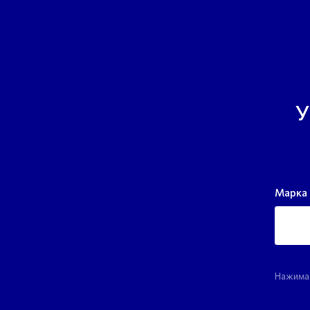
У
Марка 
Нажимая