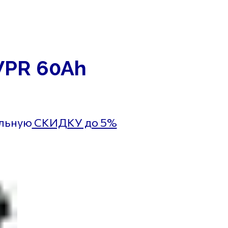
+7 (939) 766-61-41
ольская д. 104
Ежедневно 9:00 до
Промышленности д. 267
20:00
WPR 60Ah
ельную
СКИДКУ до 5%