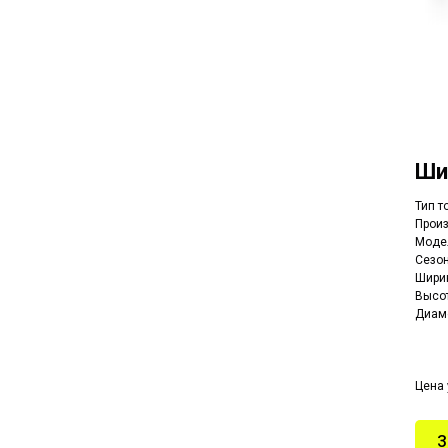
Ши
Тип т
Прои
Модел
Сезон
Ширин
Высот
Диаме
Цена 
З