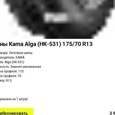
ны Kama Alga (НК-531) 175/70 R13
овара: Легковые шины
зводитель: КАМА
ь: Alga (НК-531)
ность: Зимняя шипованная
а профиля: 175
а профиля: 70
тр: R13
указана за 1 штуку!
абронировать
3 