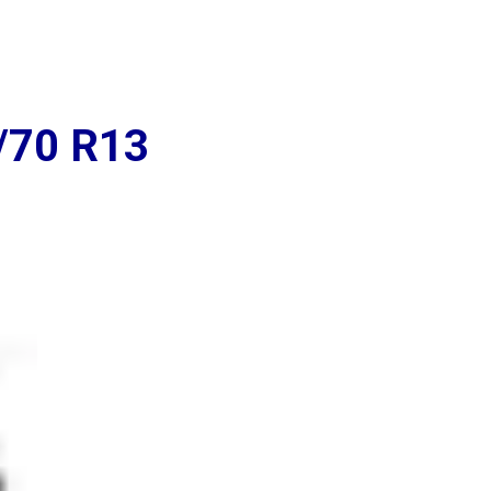
+7 (939) 766-61-41
Вольская д. 104
Ежедневно 9:00 до
Промышленности д. 267
20:00
/70 R13