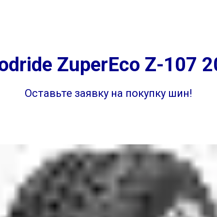
г. Самара
ул. 
на
Диагностика
Отзывы
Контакты
г. Самара ул. 
dride ZuperEco Z-107 2
Оставьте заявку на покупку шин!