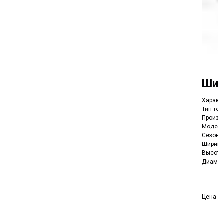
Ш
Харак
Тип т
Произ
Модел
Сезон
Ширин
Высот
Диаме
Цена 