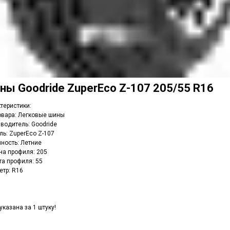
ины
Goodride ZuperEco Z-107 205/55 R16
теристики:
овара: Легковые шины
водитель: Goodride
ь: ZuperEco Z-107
ность: Летние
а профиля: 205
а профиля: 55
тр: R16
указана за 1 штуку!