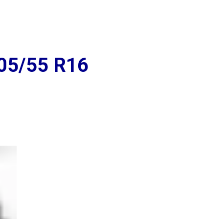
+7 (939) 766-61-41
Вольская д. 104
Ежедневно 9:00 до
Промышленности д. 267
20:00
05/55 R16