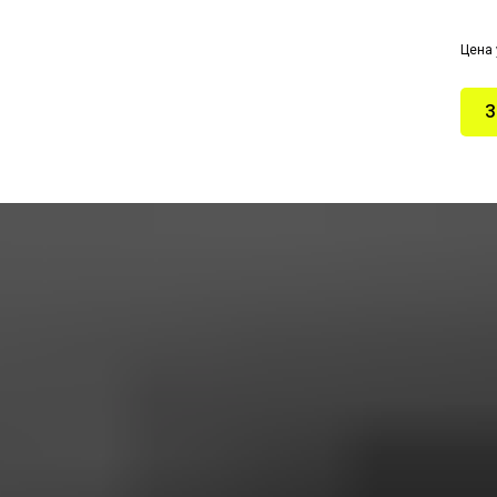
Цена 
З