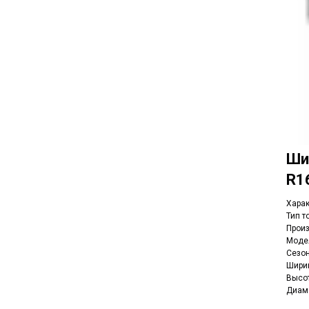
Ши
R1
Харак
Тип т
Произ
Модел
Сезо
Ширин
Высот
Диаме