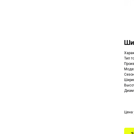
Ш
Харак
Тип т
Произ
Модел
Сезон
Ширин
Высот
Диаме
Цена 