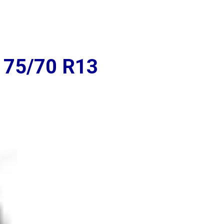
+7 (939) 766-61-41
Вольская д. 104
Ежедневно 9:00 до
Промышленности д. 267
20:00
175/70 R13