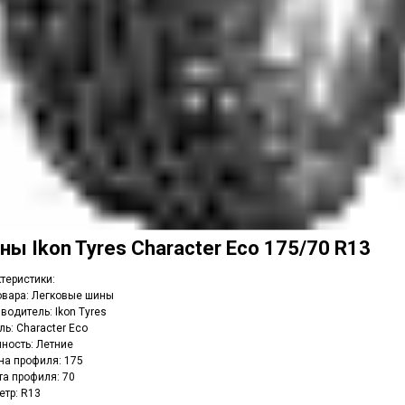
ины
Ikon Tyres Character Eco 175/70 R13
теристики:
овара: Легковые шины
зводитель:
Ikon Tyres
ль:
Character Eco
ность: Летние
а профиля: 175
а профиля: 70
тр: R13