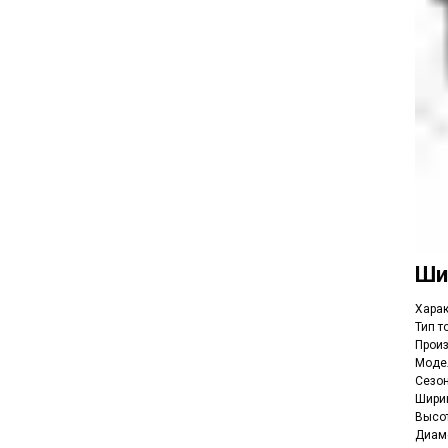
Ш
Харак
Тип т
Прои
Моде
Сезон
Ширин
Высот
Диаме