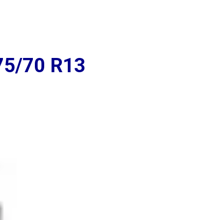
+7 (939) 766-61-41
Вольская д. 104
Ежедневно 9:00 до
Промышленности д. 267
20:00
75/70 R13