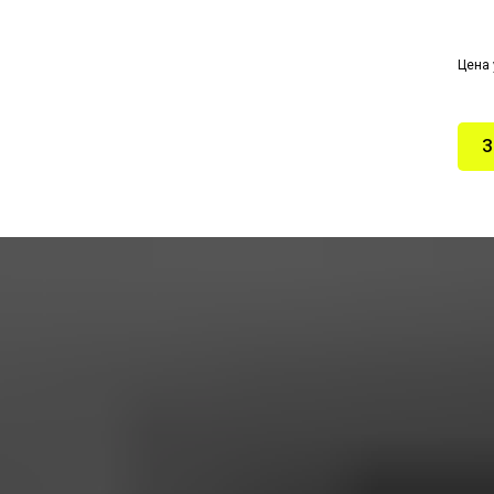
Цена 
З