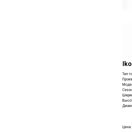
Iko
Тип т
Произ
Модел
Сезо
Ширин
Высот
Диаме
Цена 