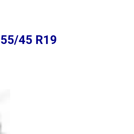
+7 (939) 766-61-41
Вольская д. 104
Ежедневно 9:00 до
Промышленности д. 267
20:00
255/45 R19