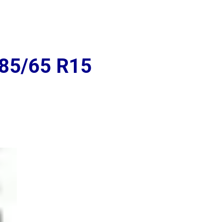
+7 (939) 766-61-41
Вольская д. 104
Ежедневно 9:00 до
Промышленности д. 267
20:00
185/65 R15