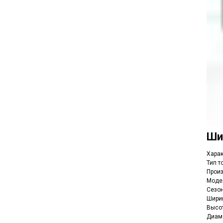
Шин
Харак
Тип т
Произ
Модел
Сезо
Ширин
Высот
Диаме