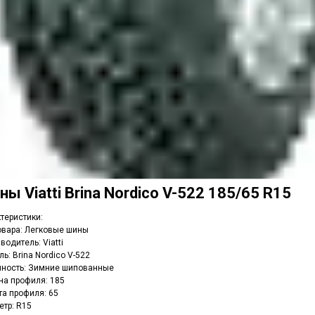
ы Viatti Brina Nordico V-522 185/65 R15
теристики:
овара: Легковые шины
водитель: Viatti
ь: Brina Nordico V-522
нность: Зимние шипованные
а профиля: 185
а профиля: 65
тр: R15