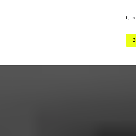
Цена 
З